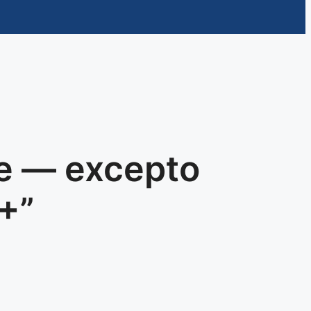
te — excepto
+”