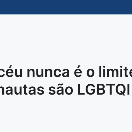
céu nunca é o limi
nautas são LGBTQI