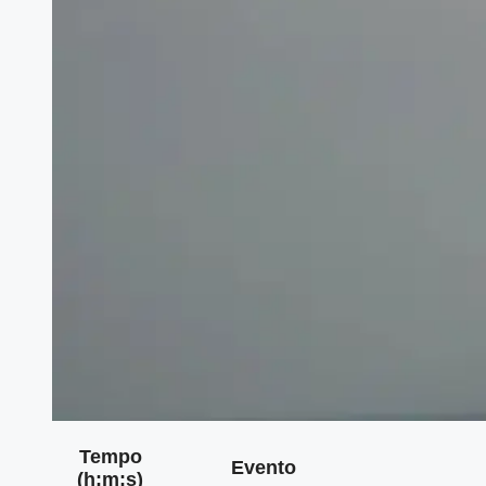
Tempo
Evento
(h:m:s)