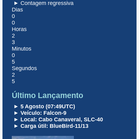
► Contagem regressiva
Dias
0
0
Horas
2
3
Minutos
0
5
Segundos
2
5
Último Lançamento
► 5 Agosto (07:49UTC)
► Veículo: Falcon-9
► Local: Cabo Canaveral, SLC-40
► Carga útil: BlueBird-11/13