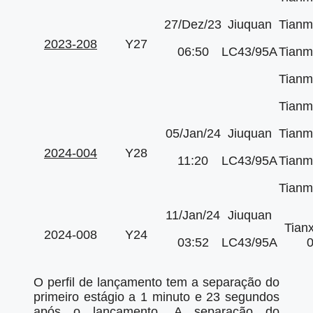
27/Dez/23
Jiuquan
Tianm
2023-208
Y27
06:50
LC43/95A
Tianm
Tianm
Tianm
05/Jan/24
Jiuquan
Tianm
2024-004
Y28
11:20
LC43/95A
Tianm
Tianm
11/Jan/24
Jiuquan
Tian
2024-008
Y24
03:52
LC43/95A
O perfil de lançamento tem a separação do
primeiro estágio a 1 minuto e 23 segundos
após o lançamento. A separação do