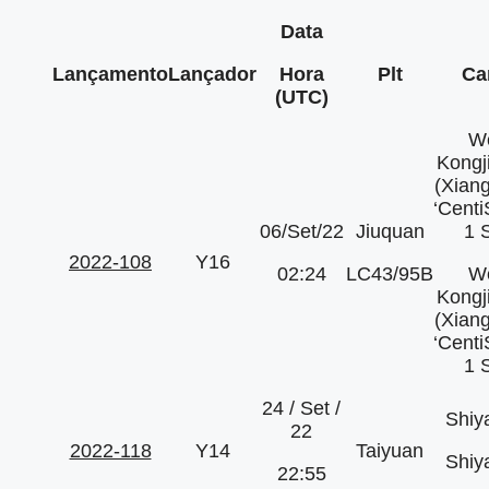
Data
Lançamento
Lançador
Hora
Plt
Ca
(UTC)
We
Kongj
(Xiang
‘Cent
06/Set/22
Jiuquan
1 
2022-108
Y16
02:24
LC43/95B
We
Kongj
(Xiang
‘Cent
1 
24 / Set /
Shiy
22
2022-118
Y14
Taiyuan
Shiy
22:55