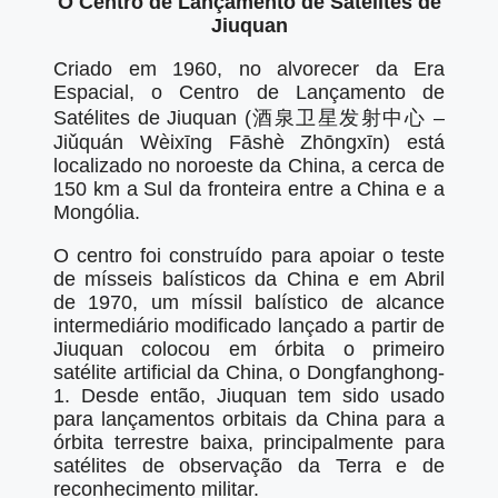
O Centro de Lançamento de Satélites de
Jiuquan
Criado em 1960, no alvorecer da Era
Espacial, o Centro de Lançamento de
Satélites de Jiuquan (酒泉卫星发射中心 –
Jiǔquán Wèixīng Fāshè Zhōngxīn) está
localizado no noroeste da China, a cerca de
150 km a Sul da fronteira entre a China e a
Mongólia.
O centro foi construído para apoiar o teste
de mísseis balísticos da China e em Abril
de 1970, um míssil balístico de alcance
intermediário modificado lançado a partir de
Jiuquan colocou em órbita o primeiro
satélite artificial da China, o Dongfanghong-
1. Desde então, Jiuquan tem sido usado
para lançamentos orbitais da China para a
órbita terrestre baixa, principalmente para
satélites de observação da Terra e de
reconhecimento militar.