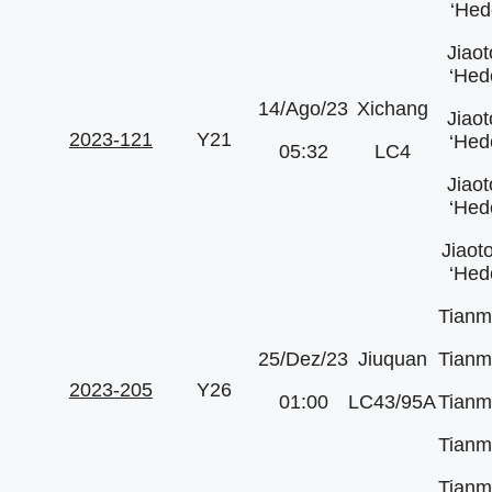
‘Hed
Jiao
‘Hed
14/Ago/23
Xichang
Jiao
2023-121
Y21
‘Hed
05:32
LC4
Jiao
‘Hed
Jiaot
‘Hed
Tianm
25/Dez/23
Jiuquan
Tianm
2023-205
Y26
01:00
LC43/95A
Tianm
Tianm
Tianm