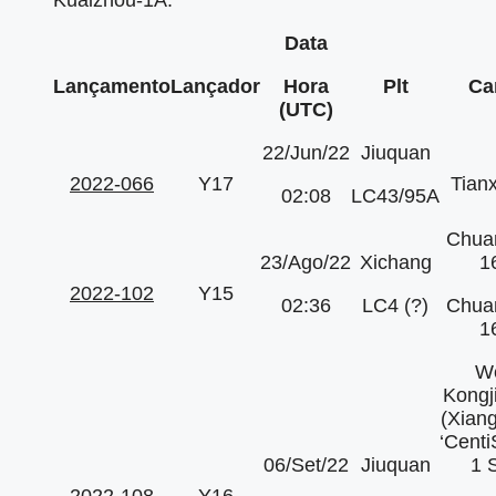
Kuaizhou-1A.
Data
Lançamento
Lançador
Hora
Plt
Ca
(UTC)
22/Jun/22
Jiuquan
2022-066
Y17
Tian
02:08
LC43/95A
Chua
23/Ago/22
Xichang
1
2022-102
Y15
02:36
LC4 (?)
Chua
1
We
Kongj
(Xiang
‘Cent
06/Set/22
Jiuquan
1 