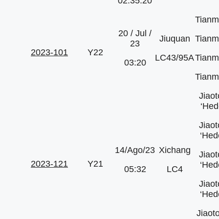
02:35:20
Tianm
20 / Jul /
Jiuquan
Tianm
23
2023-101
Y22
LC43/95A
Tianm
03:20
Tianm
Jiao
‘Hed
Jiao
‘Hed
14/Ago/23
Xichang
Jiao
2023-121
Y21
‘Hed
05:32
LC4
Jiao
‘Hed
Jiaot