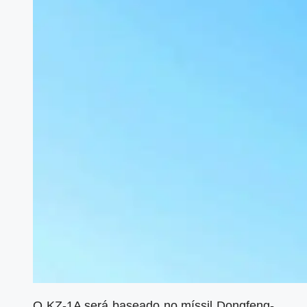
O KZ-1A será baseado no míssil Dongfeng-