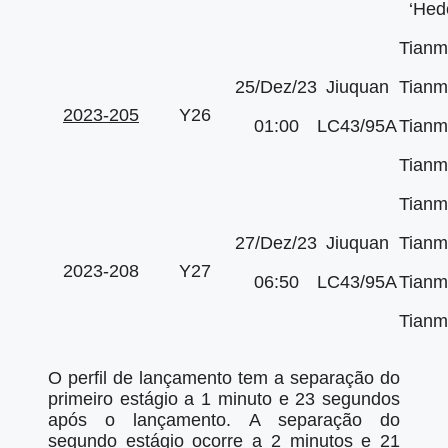
‘Hed
Tianm
25/Dez/23
Jiuquan
Tianm
2023-205
Y26
01:00
LC43/95A
Tianm
Tianm
Tianm
27/Dez/23
Jiuquan
Tianm
2023-208
Y27
06:50
LC43/95A
Tianm
Tianm
O perfil de lançamento tem a separação do
primeiro estágio a 1 minuto e 23 segundos
após o lançamento. A separação do
segundo estágio ocorre a 2 minutos e 21