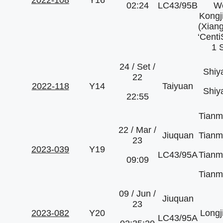
2022-108
Y16
02:24
LC43/95B
We
Kongj
(Xiang
‘Cent
1 
24 / Set /
Shiy
22
2022-118
Y14
Taiyuan
Shiy
22:55
Tianm
22 / Mar /
Jiuquan
Tianm
23
2023-039
Y19
LC43/95A
Tianm
09:09
Tianm
09 / Jun /
Jiuquan
23
2023-082
Y20
Longj
LC43/95A