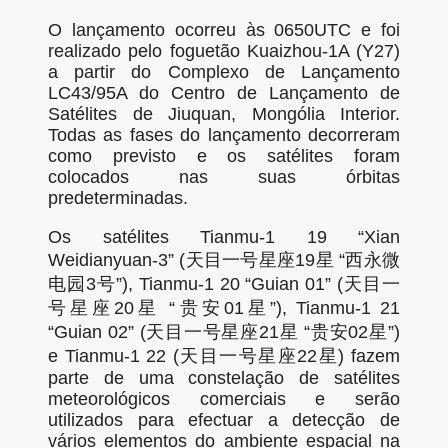
O lançamento ocorreu às 0650UTC e foi
realizado pelo foguetão Kuaizhou-1A (Y27)
a partir do Complexo de Lançamento
LC43/95A do Centro de Lançamento de
Satélites de Jiuquan, Mongólia Interior.
Todas as fases do lançamento decorreram
como previsto e os satélites foram
colocados nas suas órbitas
predeterminadas.
Os satélites Tianmu-1 19 “Xian
Weidianyuan-3” (天目一号星座19星 “西永微
电园3号”), Tianmu-1 20 “Guian 01” (天目一
号星座20星 “贵安01星”), Tianmu-1 21
“Guian 02” (天目一号星座21星 “贵安02星”)
e Tianmu-1 22 (天目一号星座22星) fazem
parte de uma constelação de satélites
meteorológicos comerciais e serão
utilizados para efectuar a detecção de
vários elementos do ambiente espacial na