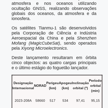
atmosfera e nos oceanos utilizando
ocultação GNSS, realizando observações
globais dos oceanos, da atmosfera e da
ionosfera.
Os satélites Tianmu-1 são desenvolvidos
pela Corporação de Ciência e Indústria
Aeroespacial da China e pela
Shenzhen
Mofang (MagicCubeSat)
, sendo operados
pela
Xiyong Microelectronics
.
Deste lançamento resultaram em órbita
cinco objectos: as quatro cargas principais
e o último estágio do foguetão lançador.
Período
Designação
Perigeu
Apogeu
Inclinação
NORAD
orbital
Internacional
(km)
(km)
orbital (º)
(min)
2023-208A
58660
517
534
97,41
95,15