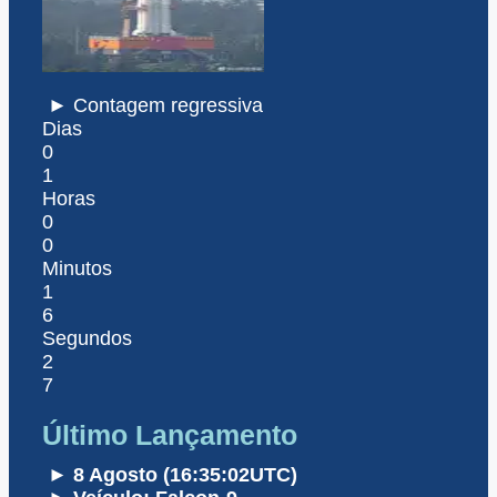
► Contagem regressiva
Dias
0
1
Horas
0
0
Minutos
1
6
Segundos
2
7
Último Lançamento
► 8 Agosto (16:35:02UTC)