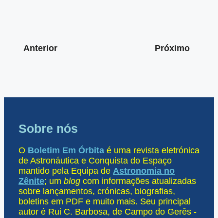
Anterior
Próximo
Sobre nós
O
Boletim Em Órbita
é uma revista eletrónica
de Astronáutica e Conquista do Espaço
mantido pela Equipa de
Astronomia no
Zênite
; um
blog
com informações atualizadas
sobre lançamentos, crónicas, biografias,
boletins em PDF e muito mais. Seu principal
autor é Rui C. Barbosa, de Campo do Gerês -