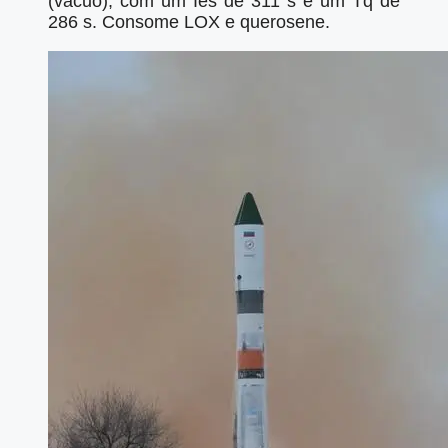
(vácuo), com um Ies de 311 s e um Tq de
286 s. Consome LOX e querosene.