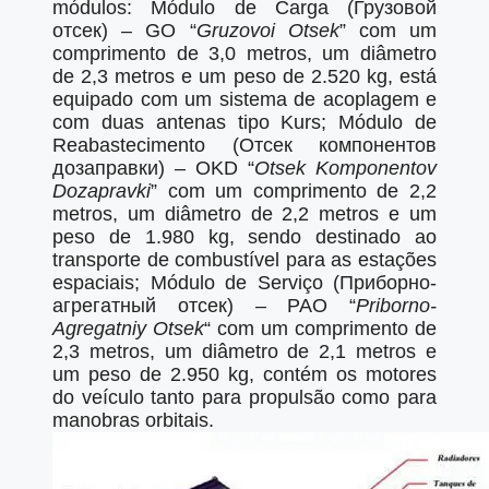
módulos: Módulo de Carga (Грузовой
отсек) – GO “
Gruzovoi Otsek
” com um
comprimento de 3,0 metros, um diâmetro
de 2,3 metros e um peso de 2.520 kg, está
equipado com um sistema de acoplagem e
com duas antenas tipo Kurs; Módulo de
Reabastecimento (Отсек компонентов
дозаправки) – OKD “
Otsek Komponentov
Dozapravki
” com um comprimento de 2,2
metros, um diâmetro de 2,2 metros e um
peso de 1.980 kg, sendo destinado ao
transporte de combustível para as estações
espaciais; Módulo de Serviço (Приборно-
агрегатный отсек) – PAO “
Priborno-
Agregatniy Otsek
“ com um comprimento de
2,3 metros, um diâmetro de 2,1 metros e
um peso de 2.950 kg, contém os motores
do veículo tanto para propulsão como para
manobras orbitais.