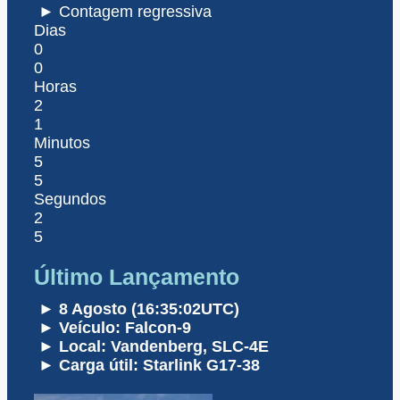
► Contagem regressiva
Dias
0
0
Horas
2
1
Minutos
5
5
Segundos
2
5
Último Lançamento
► 8 Agosto (16:35:02UTC)
► Veículo: Falcon-9
► Local: Vandenberg, SLC-4E
► Carga útil: Starlink G17-38