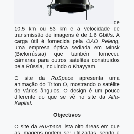
de
10,5 km ou 53 km e a velocidade de
transmissão de imagens é de 1,6 Gbit/s. A
carga útil é fornecida pela
OAO Peleng
,
uma empresa óptica sediada em Minsk
(Bielorrússia) que também forneceu
câmaras para outros satélites construídos
pela Rússia, incluindo o Khayyam.
O site da
RuSpace
apresenta uma
animação do Triton-O, mostrando o satélite
de vários ângulos. O design é um pouco
diferente do que se vê no site da
Alfa-
Kapital
.
Objectivos
O site da
RuSpace
lista oito áreas em que
as imagens podem ser utilizadas, sendo a