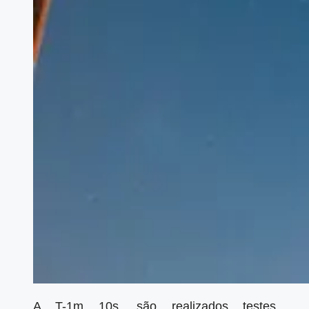
A T-1m 10s, são realizados testes