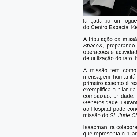
lançada por um fogue
do Centro Espacial Ke
A tripulação da missã
SpaceX
, preparando-
operações e activida
de utilização do fato
A missão tem como 
mensagem humanitári
primeiro assento é r
exemplifica o pilar d
compaixão, unidade, 
Generosidade. Durant
ao Hospital pode con
missão do
St. Jude C
Isaacman irá colabor
que representa o pila