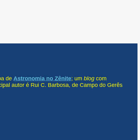
ipa de
Astronomia no Zênite
; um
blog
com
ncipal autor é Rui C. Barbosa, de Campo do Gerês