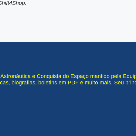
Shift4Shop
.
e Astronáutica e Conquista do Espaço mantido pela Equ
cas, biografias, boletins em PDF e muito mais. Seu pri