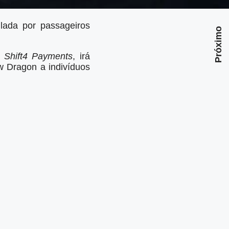
ulada por passageiros
Próximo
a
Shift4 Payments
, irá
w Dragon a indivíduos