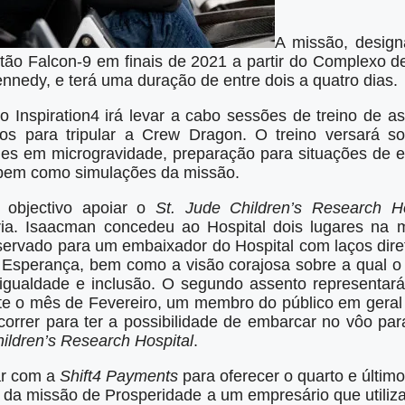
A missão, designa
tão Falcon-9 em finais de 2021 a partir do Complexo
nnedy, e terá uma duração de entre dois a quatro dias.
o Inspiration4 irá levar a cabo sessões de treino de a
os para tripular a Crew Dragon. O treino versará so
des em microgravidade, preparação para situações de e
, bem como simulações da missão.
objectivo apoiar o
St. Jude Children’s Research Ho
a. Isaacman concedeu ao Hospital dois lugares na mi
eservado para um embaixador do Hospital com laços dir
a Esperança, bem como a visão corajosa sobre a qual o 
igualdade e inclusão. O segundo assento representará
e o mês de Fevereiro, um membro do público em geral
correr para ter a possibilidade de embarcar no vôo par
hildren’s Research Hospital
.
ar com a
Shift4 Payments
para oferecer o quarto e último
r da missão de Prosperidade a um empresário que utiliz