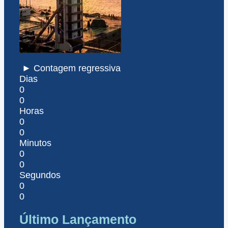
► Contagem regressiva
Dias
0
0
Horas
0
0
Minutos
0
0
Segundos
0
0
Último Lançamento