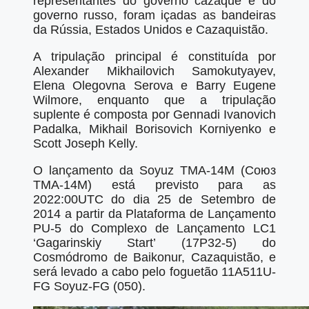
representantes do governo cazaque e do
governo russo, foram içadas as bandeiras
da Rússia, Estados Unidos e Cazaquistão.
A tripulação principal é constituída por
Alexander Mikhailovich Samokutyayev,
Elena Olegovna Serova e Barry Eugene
Wilmore, enquanto que a tripulação
suplente é composta por Gennadi Ivanovich
Padalka, Mikhail Borisovich Korniyenko e
Scott Joseph Kelly.
O lançamento da Soyuz TMA-14M (Союз
ТМА-14М) está previsto para as
2022:00UTC do dia 25 de Setembro de
2014 a partir da Plataforma de Lançamento
PU-5 do Complexo de Lançamento LC1
‘Gagarinskiy Start’ (17P32-5) do
Cosmódromo de Baikonur, Cazaquistão, e
será levado a cabo pelo foguetão 11A511U-
FG Soyuz-FG (050).