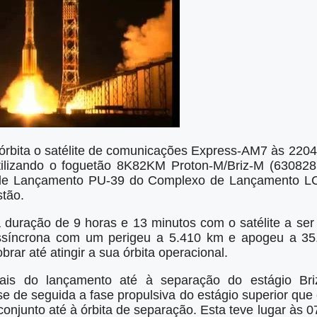
órbita o satélite de comunicações Express-AM7 às 220
ilizando o foguetão 8K82KM Proton-M/Briz-M (63082
ma de Lançamento PU-39 do Complexo de Lançamento 
stão.
duração de 9 horas e 13 minutos com o satélite a ser
ossíncrona com um perigeu a 5.410 km e apogeu a 35.
obrar até atingir a sua órbita operacional.
ciais do lançamento até à separação do estágio Br
se de seguida a fase propulsiva do estágio superior que 
onjunto até à órbita de separação. Esta teve lugar às