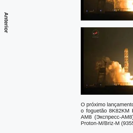
Anterior
O próximo lançamento 
o foguetão 8K82KM Pr
AM8 (Экспресс-АМ8) 
Proton-M/Briz-M (935