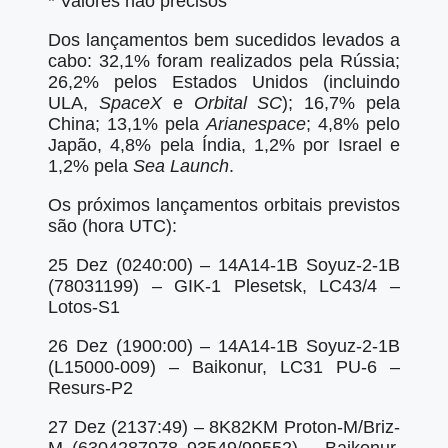
* Valores não precisos
Dos lançamentos bem sucedidos levados a
cabo: 32,1% foram realizados pela Rússia;
26,2% pelos Estados Unidos (incluindo
ULA,
SpaceX
e
Orbital SC
); 16,7% pela
China; 13,1% pela
Arianespace
; 4,8% pelo
Japão, 4,8% pela Índia, 1,2% por Israel e
1,2% pela
Sea Launch
.
Os próximos lançamentos orbitais previstos
são (hora UTC):
25 Dez (0240:00) – 14A14-1B Soyuz-2-1B
(78031199) – GIK-1 Plesetsk, LC43/4 –
Lotos-S1
26 Dez (1900:00) – 14A14-1B Soyuz-2-1B
(L15000-009) – Baikonur, LC31 PU-6 –
Resurs-P2
27 Dez (2137:49) – 8K82KM Proton-M/Briz-