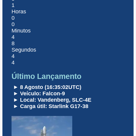
1
Horas
0
0
Minutos
4
8
Segundos
4
4
Último Lançamento
► 8 Agosto (16:35:02UTC)
► Veículo: Falcon-9
► Local: Vandenberg, SLC-4E
► Carga útil: Starlink G17-38