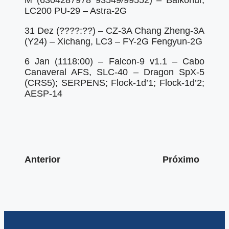
M (6304287978 93549/99552) – Baikonur,
LC200 PU-29 – Astra-2G
31 Dez (????:??) – CZ-3A Chang Zheng-3A
(Y24) – Xichang, LC3 – FY-2G Fengyun-2G
6 Jan (1118:00) – Falcon-9 v1.1 – Cabo
Canaveral AFS, SLC-40 – Dragon SpX-5
(CRS5); SERPENS; Flock-1d’1; Flock-1d’2;
AESP-14
Anterior
Próximo