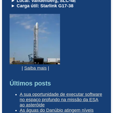
► Local: Vandenberg, SLC-4E
► Carga útil: Starlink G17-38
|
Saiba mais
|
Últimos posts
A sua oportunidade de executar software
no espaço profundo na missão da ESA
ao asteróide
As águas do Danúbio atingem níveis