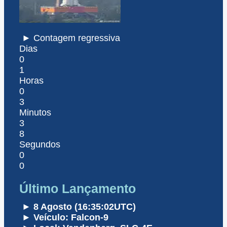
► Contagem regressiva
Dias
0
1
Horas
0
3
Minutos
3
8
Segundos
0
0
Último Lançamento
► 8 Agosto (16:35:02UTC)
► Veículo: Falcon-9