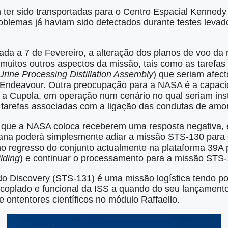
ter sido transportadas para o Centro Espacial Kennedy 
blemas já haviam sido detectados durante testes leva
çada a 7 de Fevereiro, a alteração dos planos de voo d
 muitos outros aspectos da missão, tais como as tarefas
Urine Processing Distillation Assembly
) que seriam afe
 Endeavour. Outra preocupação para a NASA é a capaci
o a Cupola, em operação num cenário no qual seriam in
 tarefas associadas com a ligação das condutas de amo
 que a NASA coloca receberem uma resposta negativa, 
cana poderá simplesmente adiar a missão STS-130 para 
no regresso do conjunto actualmente na plataforma 39A p
lding
) e continuar o processamento para a missão STS-
o Discovery (STS-131) é uma missão logística tendo por 
á acoplado e funcional da ISS a quando do seu lançamento
ontentores científicos no módulo Raffaello.