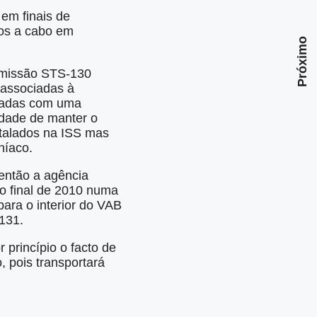
em finais de
dos a cabo em
Próximo
a missão STS-130
 associadas à
ctadas com uma
dade de manter o
stalados na ISS mas
níaco.
então a agência
o final de 2010 numa
ara o interior do VAB
131.
princípio o facto de
, pois transportará