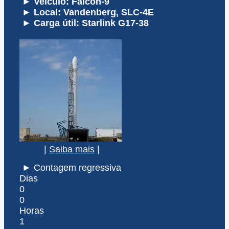
► Veículo: Falcon-9
► Local: Vandenberg, SLC-4E
► Carga útil: Starlink G17-38
|
Saiba mais
|
► Contagem regressiva
Dias
0
0
Horas
1