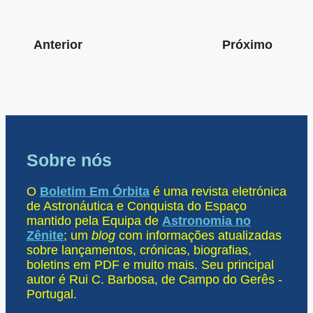
Anterior
Próximo
Sobre nós
O
Boletim Em Órbita
é uma revista eletrónica
de Astronáutica e Conquista do Espaço
mantido pela Equipa de
Astronomia no
Zênite
; um
blog
com informações atualizadas
sobre lançamentos, crónicas, biografias,
boletins em PDF e muito mais. Seu principal
autor é Rui C. Barbosa, de Campo do Gerês -
Portugal.