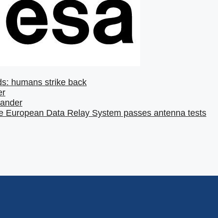
ids: humans strike back
er
ander
he European Data Relay System passes antenna tests