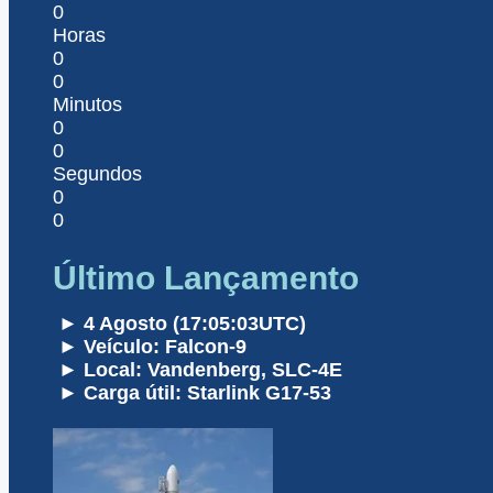
0
Horas
0
0
Minutos
0
0
Segundos
0
0
Último Lançamento
► 4 Agosto (17:05:03UTC)
► Veículo: Falcon-9
► Local: Vandenberg, SLC-4E
► Carga útil: Starlink G17-53