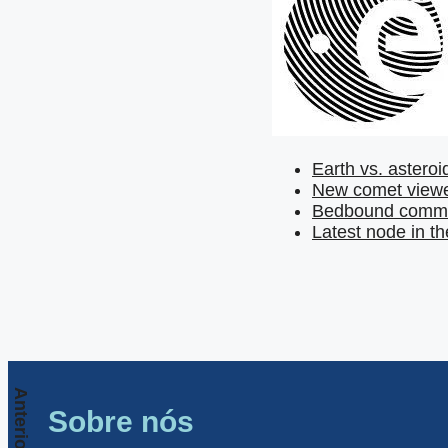
Earth vs. astero
New comet view
Bedbound comm
Latest node in t
Anterior
Sobre nós