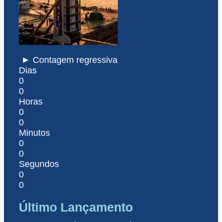
► Contagem regressiva
Dias
0
0
Horas
0
0
Minutos
0
0
Segundos
0
0
Último Lançamento