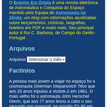
O
Boletim Em Órbita
é uma revista eletrónica
de Astronáutica e Conquista do Espaço
mantido pela Equipa de
Astronomia no
Zênite
; um
blog
com informações atualizadas
sobre lançamentos, crónicas, biografias,
boletins em PDF e muito mais. Seu principal
autor é Rui C. Barbosa, de Campo do Gerês -
Portugal.
Arquivos
Arquivos
Factinios
A pessoa mais jovem a viajar no espaço foi o
cosmonauta Gherman Stepanovich Titov que
aos 25 anos tripulou a Vostok-2 em 1961. O
mais velho foi o astronauta John Herschel
Glenn, que aos 77 anos levou a cabo o seu
segundo voo espacial, na missão TS-95 em