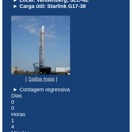
► Local: Vandenberg, SLC-4E
► Carga útil: Starlink G17-38
|
Saiba mais
|
► Contagem regressiva
Dias
0
0
Horas
1
4