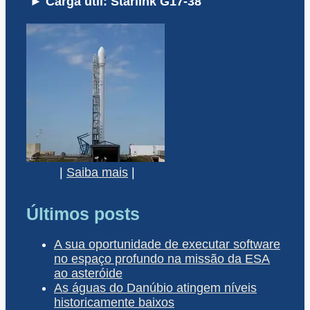
► Carga útil: Starlink G17-38
|
Saiba mais
|
Últimos posts
A sua oportunidade de executar software
no espaço profundo na missão da ESA
ao asteróide
As águas do Danúbio atingem níveis
historicamente baixos