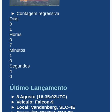
► Contagem regressiva
Dias
0
1
Horas
0
7
Minutos
1
0
Segundos
4
0
Último Lançamento
► 8 Agosto (16:35:02UTC)
► Veículo: Falcon-9
► Local: Vandenberg, SLC-4E