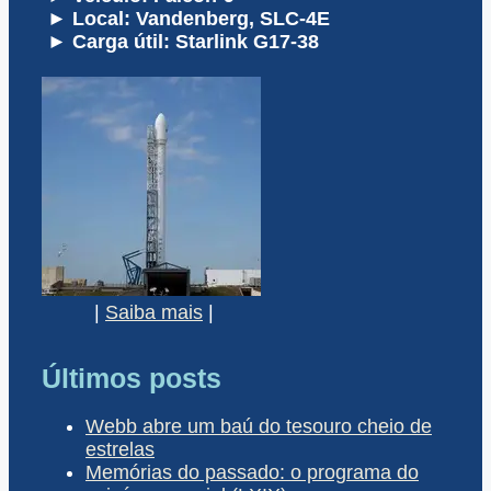
► Local: Vandenberg, SLC-4E
► Carga útil: Starlink G17-38
|
Saiba mais
|
Últimos posts
Webb abre um baú do tesouro cheio de
estrelas
Memórias do passado: o programa do