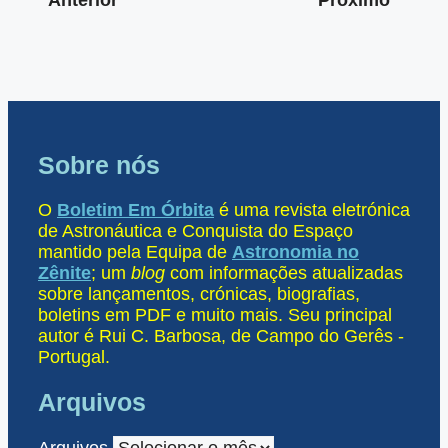
Anterior
Próximo
Sobre nós
O
Boletim Em Órbita
é uma revista eletrónica
de Astronáutica e Conquista do Espaço
mantido pela Equipa de
Astronomia no
Zênite
; um
blog
com informações atualizadas
sobre lançamentos, crónicas, biografias,
boletins em PDF e muito mais. Seu principal
autor é Rui C. Barbosa, de Campo do Gerês -
Portugal.
Arquivos