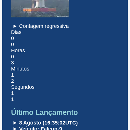
► Contagem regressiva
Dias
0
0
Horas
0
3
Minutos
1
2
Segundos
1
1
Último Lançamento
► 8 Agosto (16:35:02UTC)
► Veículo: Falcon-9