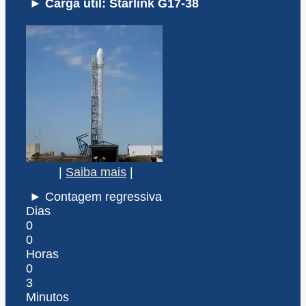
► Carga útil: Starlink G17-38
|
Saiba mais
|
► Contagem regressiva
Dias
0
0
Horas
0
3
Minutos