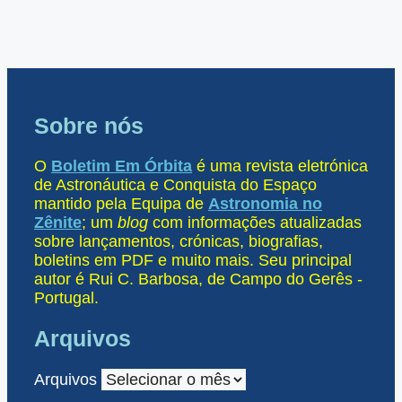
Sobre nós
O
Boletim Em Órbita
é uma revista eletrónica
de Astronáutica e Conquista do Espaço
mantido pela Equipa de
Astronomia no
Zênite
; um
blog
com informações atualizadas
sobre lançamentos, crónicas, biografias,
boletins em PDF e muito mais. Seu principal
autor é Rui C. Barbosa, de Campo do Gerês -
Portugal.
Arquivos
Arquivos