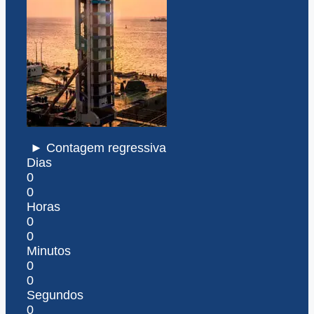
► Contagem regressiva
Dias
0
0
Horas
0
0
Minutos
0
0
Segundos
0