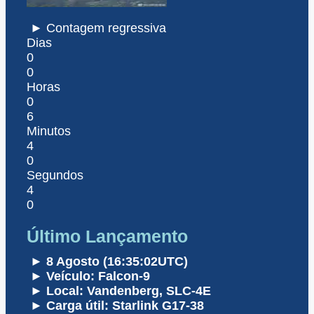
► Contagem regressiva
Dias
0
0
Horas
0
6
Minutos
4
0
Segundos
4
0
Último Lançamento
► 8 Agosto (16:35:02UTC)
► Veículo: Falcon-9
► Local: Vandenberg, SLC-4E
► Carga útil: Starlink G17-38