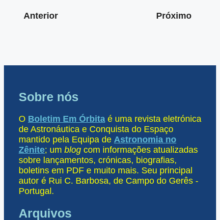
Anterior
Próximo
Sobre nós
O
Boletim Em Órbita
é uma revista eletrónica
de Astronáutica e Conquista do Espaço
mantido pela Equipa de
Astronomia no
Zênite
; um
blog
com informações atualizadas
sobre lançamentos, crónicas, biografias,
boletins em PDF e muito mais. Seu principal
autor é Rui C. Barbosa, de Campo do Gerês -
Portugal.
Arquivos