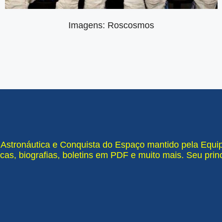
Imagens: Roscosmos
e Astronáutica e Conquista do Espaço mantido pela Equ
cas, biografias, boletins em PDF e muito mais. Seu pri