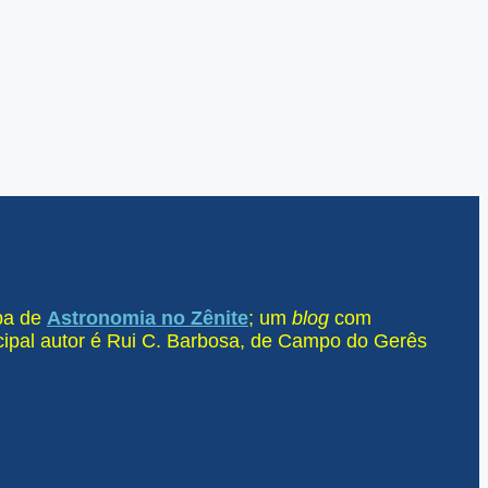
ipa de
Astronomia no Zênite
; um
blog
com
ncipal autor é Rui C. Barbosa, de Campo do Gerês