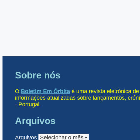
Sobre nós
O
Boletim Em Órbita
é uma revista eletrónica d
informações atualizadas sobre lançamentos, cróni
- Portugal.
Arquivos
Arquivos