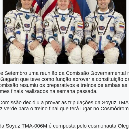
 de Setembro uma reunião da Comissão Governamental n
Gagarin que teve como função aprovar a constituição da
issão resumiu os preparativos e treinos de ambas as t
ames finais realizados na semana passada.
a Comissão decidiu a provar as tripulações da Soyuz T
z verde para o treino final que terá lugar no Cosmódrom
al da Soyuz TMA-006M é composta pelo cosmonauta Oleg 