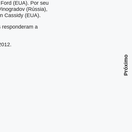
y Ford (EUA). Por seu
Vinogradov (Rússia),
hn Cassidy (EUA).
es responderam a
2012.
Próximo