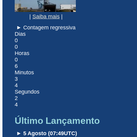
|
Saiba mais
|
► Contagem regressiva
Dias
0
0
Horas
0
6
Minutos
3
4
Segundos
2
4
Último Lançamento
► 5 Agosto (07:49UTC)