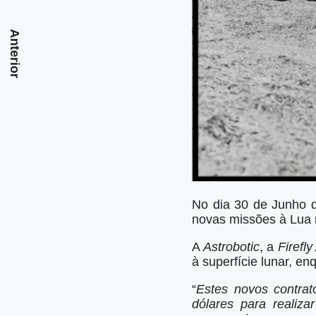
Anterior
No dia 30 de Junho d
novas missões à Lua 
A
Astrobotic
, a
Firefl
à superfície lunar, e
“
Estes novos contrat
dólares para realiz