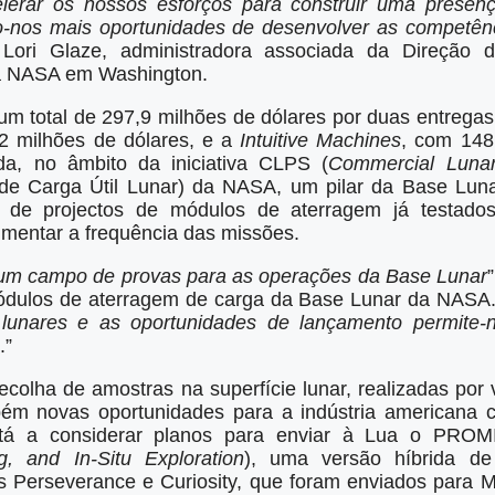
erar os nossos esforços para construir uma presen
ão-nos mais oportunidades de desenvolver as competên
 Lori Glaze, administradora associada da Direção 
da NASA em Washington.
m total de 297,9 milhões de dólares por duas entrega
2 milhões de dólares, e a
Intuitive Machines
, com 148
a, no âmbito da iniciativa CLPS (
Commercial Lunar
de Carga Útil Lunar) da NASA, um pilar da Base Luna
s de projectos de módulos de aterragem já testado
mentar a frequência das missões.
 um campo de provas para as operações da Base Lunar
 módulos de aterragem de carga da Base Lunar da NASA.
lunares e as oportunidades de lançamento permite-no
.”
olha de amostras na superfície lunar, realizadas por 
m novas oportunidades para a indústria americana co
stá a considerar planos para enviar à Lua o PROM
g, and In-Situ Exploration
), uma versão híbrida de
s Perseverance e Curiosity, que foram enviados para Ma