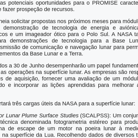
 as potenciais oportunidades para o PROMISE caracter
e fazer prospeção de recursos.
eia solicitar propostas nos próximos meses para módul
demonstração de tecnologia de energia e aviónica
ficos e um imageador ótico para o Polo Sul. A NASA 
 para demonstrações de tecnologia para a Base Lu
nsmissão de comunicação e navegação lunar para per
lementos da Base Lunar e a Terra.
dos a 30 de Junho desempenharão um papel fundament
 as operações na superfície lunar. As empresas são respo
os de aquisição, fornecer uma avaliação de um módul
ado e incorporar as lições aprendidas para melhorar a
tará três cargas úteis da NASA para a superfície lunar:
or Lunar Plume Surface Studies
(SCALPSS): Um conjun
 técnica denominada fotogrametria estéreo para prod
ma de escape de um motor na poeira lunar à med
 na superfície da Lua. Recolhendo dados de diversos