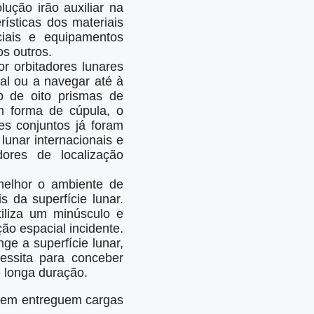
lução irão auxiliar na
ísticas dos materiais
iais e equipamentos
s outros.
or orbitadores lunares
al ou a navegar até à
o de oito prismas de
m forma de cúpula, o
es conjuntos já foram
unar internacionais e
ores de localização
elhor o ambiente de
s da superfície lunar.
tiliza um minúsculo e
ão espacial incidente.
ge a superfície lunar,
ssita para conceber
 longa duração.
agem entreguem cargas