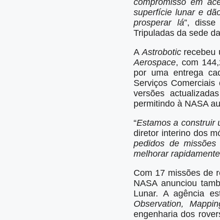
compromisso em acel
superfície lunar e d
prosperar lá
”, disse
Tripuladas da sede 
A
Astrobotic
recebeu u
Aerospace
, com 144,
por uma entrega cad
Serviços Comerciais 
versões actualizada
permitindo à NASA au
“
Estamos a construir
diretor interino dos
pedidos de missões 
melhorar rapidamente
Com 17 missões de rec
NASA anunciou també
Lunar. A agência e
Observation, Mappin
engenharia dos rover