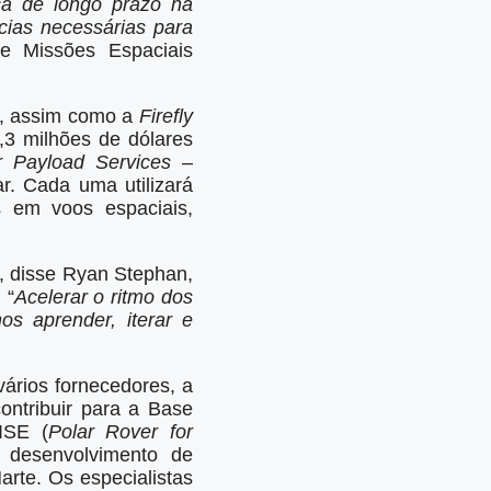
ça de longo prazo na
cias necessárias para
de Missões Espaciais
s, assim como a
Firefly
,3 milhões de dólares
 Payload Services
–
r. Cada uma utilizará
s em voos espaciais,
”, disse Ryan Stephan,
 “
Acelerar o ritmo dos
s aprender, iterar e
vários fornecedores, a
ntribuir para a Base
ISE (
Polar Rover for
 desenvolvimento de
rte. Os especialistas