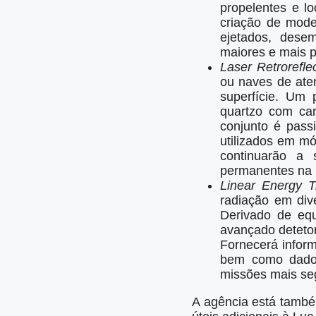
propelentes e lo
criação de model
ejetados, dese
maiores e mais p
Laser Retrorefle
ou naves de ater
superfície. Um 
quartzo com can
conjunto é pass
utilizados em m
continuarão a 
permanentes na L
Linear Energy T
radiação em dive
Derivado de equ
avançado detetor 
Fornecerá inform
bem como dados
missões mais seg
A agência está també