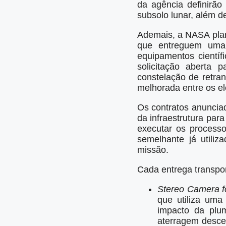
da agência definirão
subsolo lunar, além d
Ademais, a NASA plan
que entreguem uma 
equipamentos cientí
solicitação aberta
constelação de retra
melhorada entre os e
Os contratos anuncia
da infraestrutura para
executar os process
semelhante já utiliz
missão.
Cada entrega transpor
Stereo Camera f
que utiliza uma
impacto da plu
aterragem desce