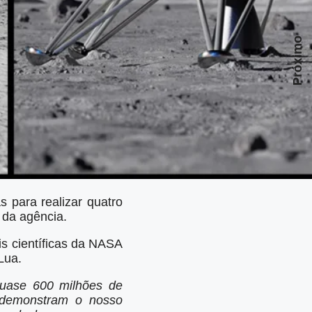
Próximo
 para realizar quatro
 da agência.
is científicas da NASA
Lua.
quase 600 milhões de
, demonstram o nosso