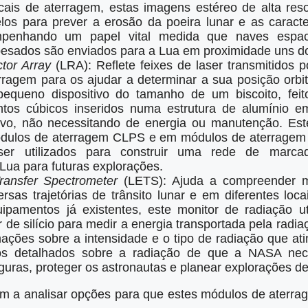
cais de aterragem, estas imagens estéreo de alta reso
os para prever a erosão da poeira lunar e as caracter
mpenhando um papel vital medida que naves espac
esados ​​são enviados para a Lua em proximidade uns do
ctor Array
(LRA): Reflete feixes de laser transmitidos p
ragem para os ajudar a determinar a sua posição orbit
pequeno dispositivo do tamanho de um biscoito, feit
tos cúbicos inseridos numa estrutura de alumínio e
ivo, não necessitando de energia ou manutenção. Est
ódulos de aterragem CLPS e em módulos de aterragem l
ser utilizados para construir uma rede de marcad
ua para futuras explorações.
ransfer Spectrometer
(LETS): Ajuda a compreender m
rsas trajetórias de trânsito lunar e em diferentes locai
ipamentos já existentes, este monitor de radiação u
de silício para medir a energia transportada pela radiaç
ações sobre a intensidade e o tipo de radiação que atin
 detalhados sobre a radiação de que a NASA nece
uras, proteger os astronautas e planear explorações de
m a analisar opções para que estes módulos de aterr