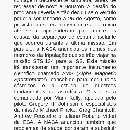
contagem decrescente simulada, antes de
regressar de novo a Houston. A gestão do
programa deveria então decidir se o veículo
poderia ser lançado a 25 de Agosto, como
previsto, ou se era conveniente adiar o voo
até se compreenderem plenamente as
causas da separação de espuma isolante
que ocorreu durante a última missão. Em
paralelo, a NASA anunciou os nomes dos
membros da tripulação que se irão viajar na
missão STS-134 para a ISS. Esta missão
irá transportar um importante instrumento
científico chamado AMS (
Alpha Magnetic
Spectrometer
), concebido para medir raios
cósmicos e o estudo de questões
fundamentais da astrofísica. O voo será
comandado por Mark Kelly, apoiado pelo
piloto Gregory H. Johnson e especialistas
da missão Michael Fincke, Greg Chamitoff,
Andrew Feustel e o italiano Roberto Vittori
da ESA. A NASA anunciou também que
problemas de saúde obrigaram a substituir