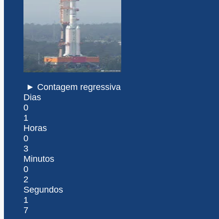
► Contagem regressiva
Dias
0
1
Horas
0
3
Minutos
0
2
Segundos
1
7