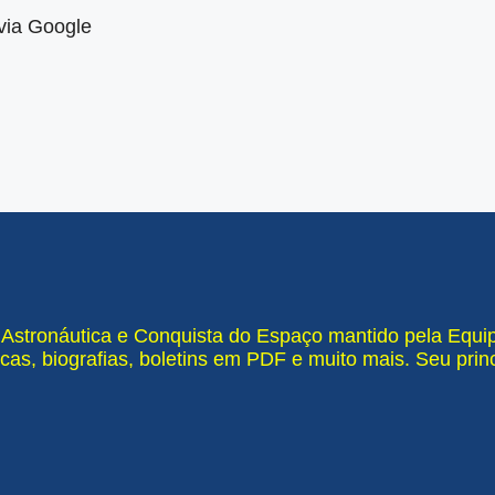
via Google
e Astronáutica e Conquista do Espaço mantido pela Equ
cas, biografias, boletins em PDF e muito mais. Seu pri