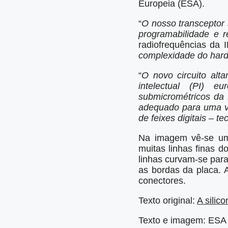
Europeia (ESA).
“
O nosso transceptor
programabilidade e r
radiofrequências da 
complexidade do hard
“
O novo circuito alt
intelectual (PI) e
submicrométricos da
adequado para uma va
de feixes digitais – 
Na imagem vê-se uma
muitas linhas finas 
linhas curvam-se par
as bordas da placa. 
conectores.
Texto original:
A silico
Texto e imagem: ESA