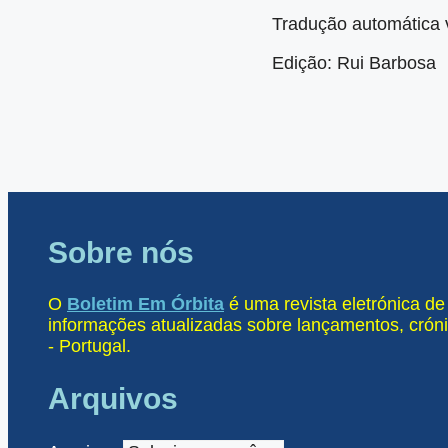
Tradução automática 
Edição: Rui Barbosa
Sobre nós
O
Boletim Em Órbita
é uma revista eletrónica d
informações atualizadas sobre lançamentos, cróni
- Portugal.
Arquivos