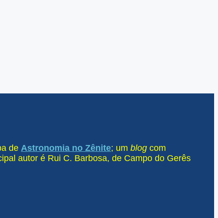
ipa de
Astronomia no Zênite
; um
blog
com
ncipal autor é Rui C. Barbosa, de Campo do Gerês