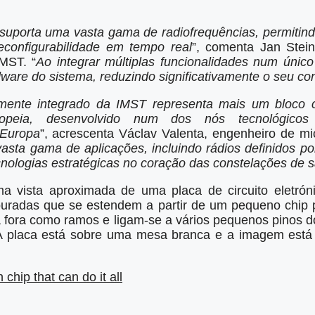
 suporta uma vasta gama de radiofrequências, permitin
econfigurabilidade em tempo real
”, comenta Jan Stein
IMST. “
Ao integrar múltiplas funcionalidades num único
ware do sistema, reduzindo significativamente o seu c
amente integrado da IMST representa mais um bloco c
uropeia, desenvolvido num dos nós tecnológico
 Europa
”, acrescenta Václav Valenta, engenheiro de m
sta gama de aplicações, incluindo rádios definidos po
tecnologias estratégicas no coração das constelações de 
 vista aproximada de uma placa de circuito eletrón
douradas que se estendem a partir de um pequeno chip p
a fora como ramos e ligam-se a vários pequenos pinos 
A placa está sobre uma mesa branca e a imagem está
n chip that can do it all