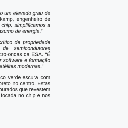
do um elevado grau de
kamp, ​​engenheiro de
 chip, simplificamos a
onsumo de energia
.”
rítico de propriedade
s de semicondutores
icro-ondas da ESA. “
É
r software e formação
satélites modernas
.”
ico verde-escura com
reto no centro. Estas
dourados que revestem
 focada no chip e nos