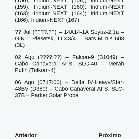
(156); Iridium-NEXT (158); Iridium-NEXT
(159); Iridium-NEXT (160); Iridium-NEXT
(163); Iridium-NEXT (164); Iridium-NEXT
(166); Iridium-NEXT (167)
?? Jul (????:??) – 14A14-1A Soyuz-2.1a –
GIK-1 Plesetsk, LC43/4 – Bars-M n.º 603
(3L)
02 Ago (????:??) – Falcon-9 (B1049) –
Cabo Canaveral AFS, SLC-40 – Merah
Putih (Telkom-4)
06 Ago (0717:00) – Delta IV-Heavy/Star-
48BV (D380) – Cabo Canaveral AFS, SLC-
37B – Parker Solar Probe
Anterior
Próximo