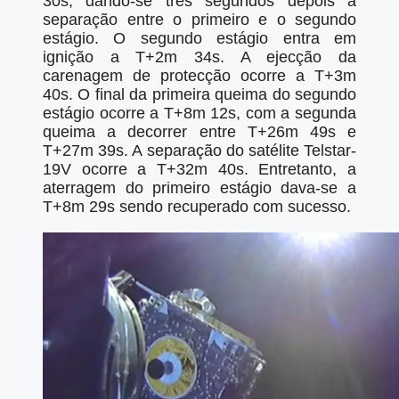
30s, dando-se três segundos depois a
separação entre o primeiro e o segundo
estágio. O segundo estágio entra em
ignição a T+2m 34s. A ejecção da
carenagem de protecção ocorre a T+3m
40s. O final da primeira queima do segundo
estágio ocorre a T+8m 12s, com a segunda
queima a decorrer entre T+26m 49s e
T+27m 39s. A separação do satélite Telstar-
19V ocorre a T+32m 40s. Entretanto, a
aterragem do primeiro estágio dava-se a
T+8m 29s sendo recuperado com sucesso.