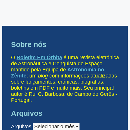
Sobre nós
O
Boletim Em Órbita
é uma revista eletrónica
de Astronáutica e Conquista do Espaço
mantido pela Equipa de
Astronomia no
Zênite
; um
blog
com informações atualizadas
sobre lançamentos, crónicas, biografias,
boletins em PDF e muito mais. Seu principal
autor é Rui C. Barbosa, de Campo do Gerês -
Portugal.
Arquivos
Arquivos