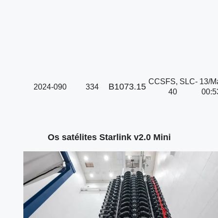
CCSFS, SLC-
13/M
B1073.15
2024-090
334
40
00:5
Os satélites Starlink v2.0 Mini