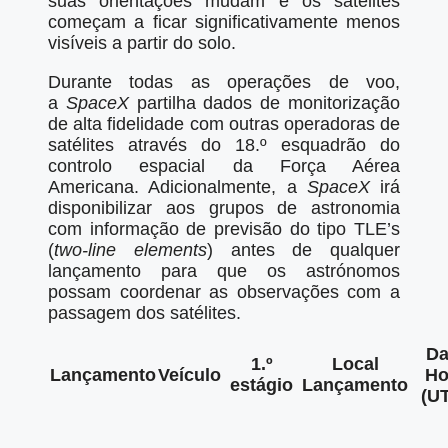
suas orientações mudam e os satélites
começam a ficar significativamente menos
visíveis a partir do solo.
Durante todas as operações de voo,
a
SpaceX
partilha dados de monitorização
de alta fidelidade com outras operadoras de
satélites através do 18.º esquadrão do
controlo espacial da Força Aérea
Americana. Adicionalmente, a
SpaceX
irá
disponibilizar aos grupos de astronomia
com informação de previsão do tipo TLE’s
(
two-line elements
) antes de qualquer
lançamento para que os astrónomos
possam coordenar as observações com a
passagem dos satélites.
Da
1.º
Local
Lançamento
Veículo
Ho
estágio
Lançamento
(U