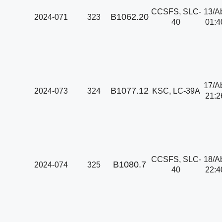
CCSFS, SLC-
13/A
B1062.20
2024-071
323
40
01:4
17/A
B1077.12
2024-073
324
KSC, LC-39A
21:2
CCSFS, SLC-
18/A
B1080.7
2024-074
325
40
22:4