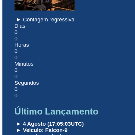
► Contagem regressiva
Dias
0
0
Horas
0
0
Minutos
0
0
Segundos
0
0
Último Lançamento
► 4 Agosto (17:05:03UTC)
► Veículo: Falcon-9