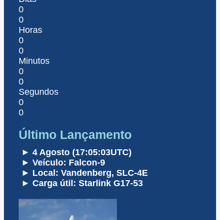
0
0
Horas
0
0
Minutos
0
0
Segundos
0
0
Último Lançamento
► 4 Agosto (17:05:03UTC)
► Veículo: Falcon-9
► Local: Vandenberg, SLC-4E
► Carga útil: Starlink G17-53