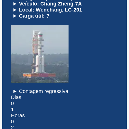
► Veículo: Chang Zheng-7A
► Local: Wenchang, LC-201
► Carga útil: ?
► Contagem regressiva
Dias
0
1
Horas
0
2