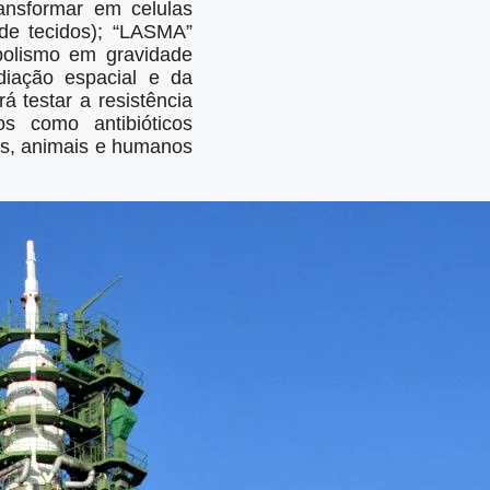
ansformar em celulas
 de tecidos); “LASMA”
abolismo em gravidade
adiação espacial e da
á testar a resistência
os como antibióticos
os, animais e humanos