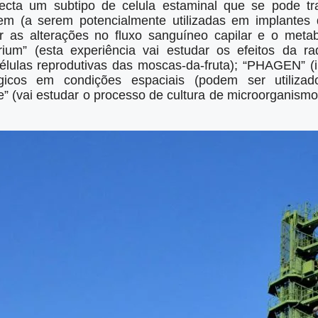
fecta um subtipo de celula estaminal que se pode tr
em (a serem potencialmente utilizadas em implantes
r as alterações no fluxo sanguíneo capilar e o met
ium” (esta experiência vai estudar os efeitos da r
lulas reprodutivas das moscas-da-fruta); “PHAGEN” (ir
gicos em condições espaciais (podem ser utilizad
e” (vai estudar o processo de cultura de microorganism