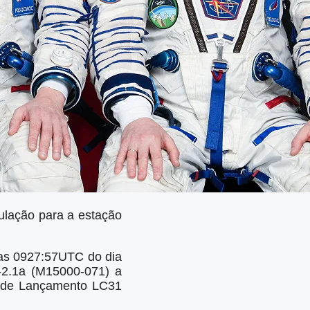
ulação para a estação
 as 0927:57UTC do dia
-2.1a (М15000-071) a
o de Lançamento LC31