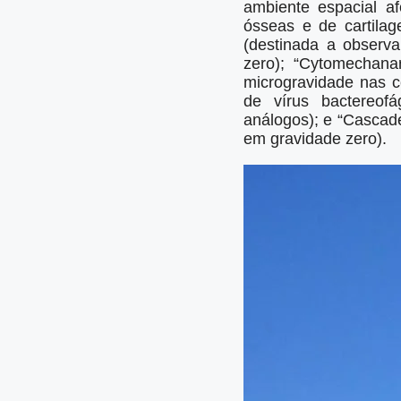
ambiente espacial a
ósseas e de cartilag
(destinada a observa
zero); “Cytomechanar
microgravidade nas cé
de vírus bactereofá
análogos); e “Cascad
em gravidade zero).