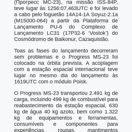
(Прогресс МС-23), na missão ISS-84P,
teve lugar às 1256:07,463UTC e foi levado
a cabo pelo foguetão 14A14-1A Soyuz-2.1a
(M15000-064) a partir da Plataforma de
Lançamento PU-6 do Complexo de
Lançamento LC31 (17P32-6 ‘Vostok’) do
Cosmódromo de Baikonur, Cazaquistão.
Toas as fases do lançamento decorreram
sem problemas e o Progress MS-23 foi
colocado na órbita prevista. A acoplagem
com a estação espacial internacional teve
lugar no mesmo dia do lançamento às
1619UTC com o módulo Poisk.
O Progress MS-23 transportou 2.491 kg de
carga, incluindo 499 kg de combustível para
reabastecimento da estação espacial, 630
kg de água 40 kg azoto, bem como 1.322
kg de equipamentos e ferramentas,
consumíveis e componentes para
experiências, roupas, mantimentos