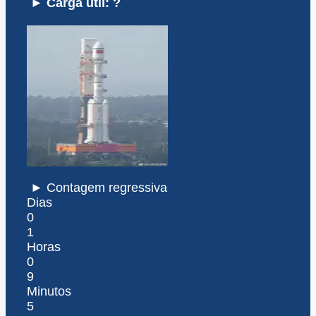
► Carga útil: ?
► Contagem regressiva
Dias
0
1
Horas
0
9
Minutos
5