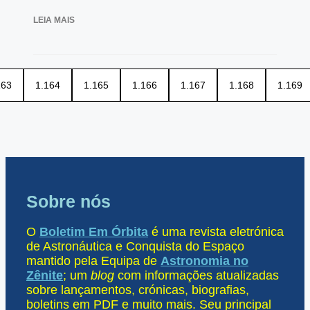
LEIA MAIS
163
1.164
1.165
1.166
1.167
1.168
1.169
Sobre nós
O
Boletim Em Órbita
é uma revista eletrónica
de Astronáutica e Conquista do Espaço
mantido pela Equipa de
Astronomia no
Zênite
; um
blog
com informações atualizadas
sobre lançamentos, crónicas, biografias,
boletins em PDF e muito mais. Seu principal