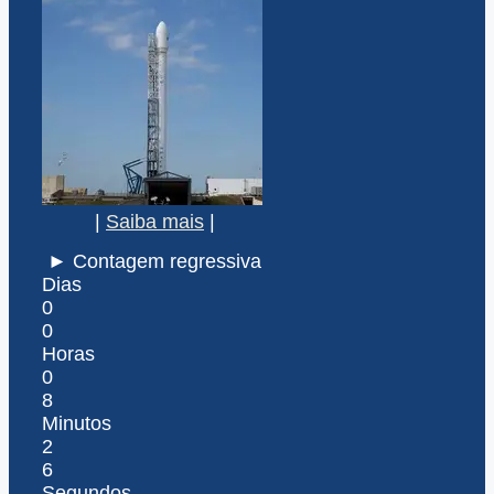
|
Saiba mais
|
► Contagem regressiva
Dias
0
0
Horas
0
8
Minutos
2
6
Segundos