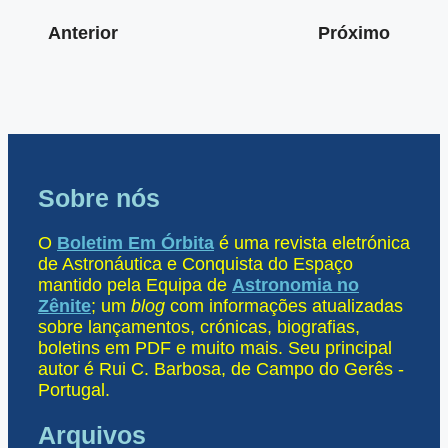
Anterior
Próximo
Sobre nós
O
Boletim Em Órbita
é uma revista eletrónica
de Astronáutica e Conquista do Espaço
mantido pela Equipa de
Astronomia no
Zênite
; um
blog
com informações atualizadas
sobre lançamentos, crónicas, biografias,
boletins em PDF e muito mais. Seu principal
autor é Rui C. Barbosa, de Campo do Gerês -
Portugal.
Arquivos