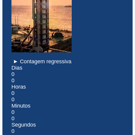
► Contagem regressiva
Dias
0
0
Horas
0
0
Minutos
0
0
Segundos
0