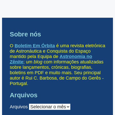
Sobre nós
O
Boletim Em Órbita
é uma revista eletrónica
de Astronáutica e Conquista do Espaço
mantido pela Equipa de
Astronomia no
Zênite
; um
blog
com informações atualizadas
sobre lançamentos, crónicas, biografias,
boletins em PDF e muito mais. Seu principal
autor é Rui C. Barbosa, de Campo do Gerês -
Portugal.
Arquivos
Arquivos