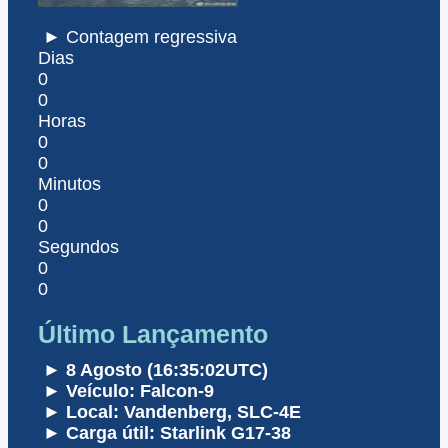
► Contagem regressiva
Dias
0
0
Horas
0
0
Minutos
0
0
Segundos
0
0
Último Lançamento
► 8 Agosto (16:35:02UTC)
► Veículo: Falcon-9
► Local: Vandenberg, SLC-4E
► Carga útil: Starlink G17-38