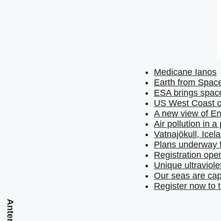
Medicane Ianos
Earth from Space
ESA brings space
US West Coast on
A new view of E
Air pollution in 
Vatnajökull, Icel
Plans underway f
Registration op
Unique ultraviole
Our seas are cap
Register now to 
Anterior