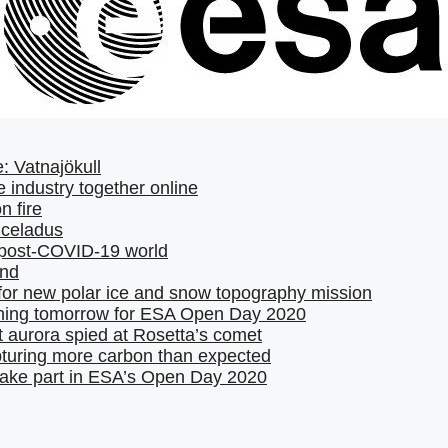
: Vatnajökull
 industry together online
 fire
nceladus
a post-COVID-19 world
and
or new polar ice and snow topography mission
ening tomorrow for ESA Open Day 2020
t aurora spied at Rosetta’s comet
turing more carbon than expected
take part in ESA’s Open Day 2020