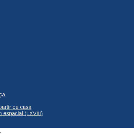
ça
partir de casa
espacial (LXVIII)
.