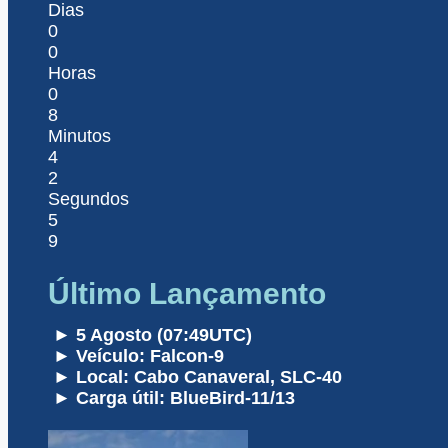
Dias
0
0
Horas
0
8
Minutos
4
2
Segundos
5
9
Último Lançamento
► 5 Agosto (07:49UTC)
► Veículo: Falcon-9
► Local: Cabo Canaveral, SLC-40
► Carga útil: BlueBird-11/13