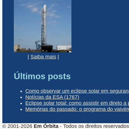
|
Saiba mais
|
Últimos posts
Como observar um eclipse solar em seguran
Notícias da ESA (1767)
Eclipse solar total: como assistir em direto a 
Memórias do passado: o programa do vaivém 
© 2001-2026
Em Órbita
- Todos os direitos reservados