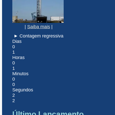
|
Saiba mais
|
► Contagem regressiva
Dias
0
1
Horas
0
1
Minutos
0
0
Segundos
2
2
Último Lançamento