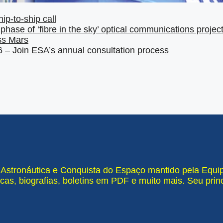
hip-to-ship call
phase of ‘fibre in the sky’ optical communications proje
ss Mars
– Join ESA’s annual consultation process
e Astronáutica e Conquista do Espaço mantido pela Equ
cas, biografias, boletins em PDF e muito mais. Seu pri