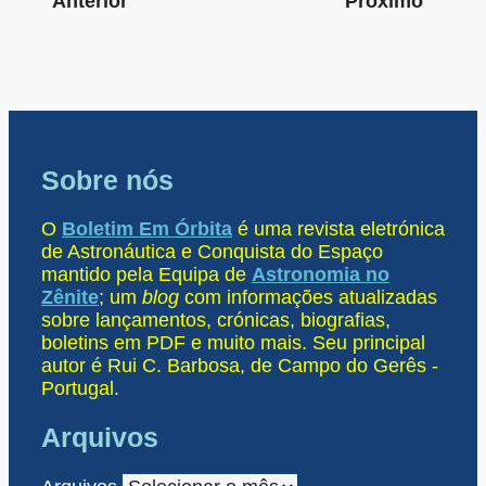
Anterior
Próximo
Sobre nós
O
Boletim Em Órbita
é uma revista eletrónica
de Astronáutica e Conquista do Espaço
mantido pela Equipa de
Astronomia no
Zênite
; um
blog
com informações atualizadas
sobre lançamentos, crónicas, biografias,
boletins em PDF e muito mais. Seu principal
autor é Rui C. Barbosa, de Campo do Gerês -
Portugal.
Arquivos