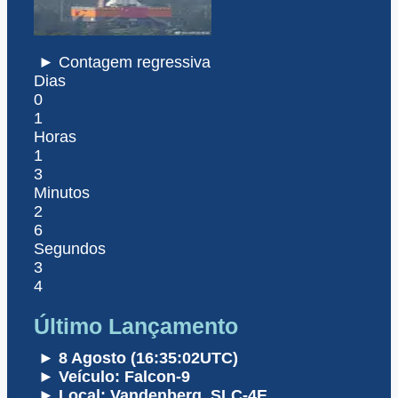
► Contagem regressiva
Dias
0
1
Horas
1
3
Minutos
2
6
Segundos
3
4
Último Lançamento
► 8 Agosto (16:35:02UTC)
► Veículo: Falcon-9
► Local: Vandenberg, SLC-4E