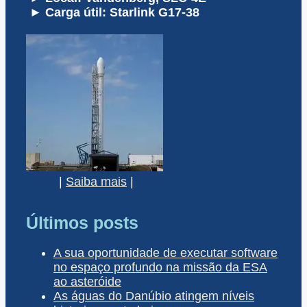
► Carga útil: Starlink G17-38
|
Saiba mais
|
Últimos posts
A sua oportunidade de executar software
no espaço profundo na missão da ESA
ao asteróide
As águas do Danúbio atingem níveis