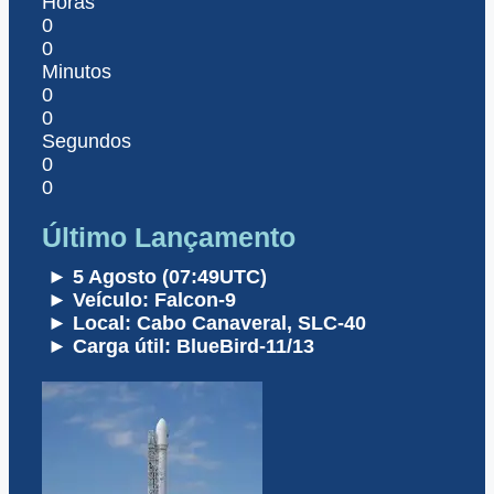
Horas
0
0
Minutos
0
0
Segundos
0
0
Último Lançamento
► 5 Agosto (07:49UTC)
► Veículo: Falcon-9
► Local: Cabo Canaveral, SLC-40
► Carga útil: BlueBird-11/13