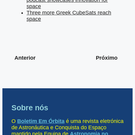
podcast showcases innovation for
space
Three more Greek CubeSats reach
space
Anterior
Próximo
Sobre nós
O
Boletim Em Órbita
é uma revista eletrónica
de Astronáutica e Conquista do Espaço
mantido pela Equipa de
Astronomia no