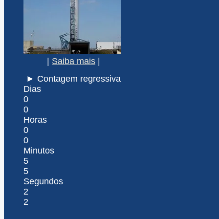
|
Saiba mais
|
► Contagem regressiva
Dias
0
0
Horas
0
0
Minutos
5
5
Segundos
2
2