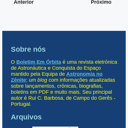
Anterior
Próximo
Sobre nós
O
Boletim Em Órbita
é uma revista eletrónica
de Astronáutica e Conquista do Espaço
mantido pela Equipa de
Astronomia no
Zênite
; um
blog
com informações atualizadas
sobre lançamentos, crónicas, biografias,
boletins em PDF e muito mais. Seu principal
autor é Rui C. Barbosa, de Campo do Gerês -
Portugal.
Arquivos